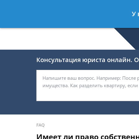
Беляков Игорь
- Специалист по не
У 
Спросить юриста
Консультация юриста онлайн. От
FAQ
Имеет ли право собствен