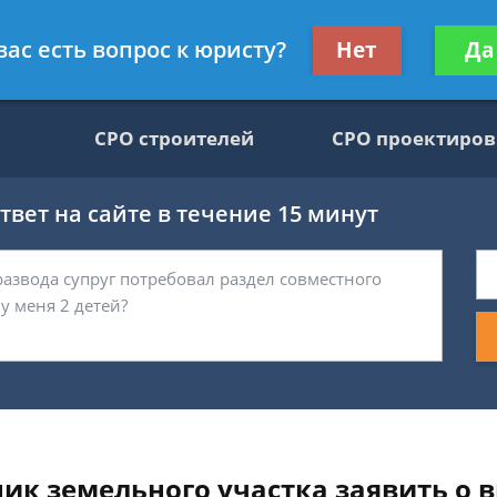
движимости, юрист
Получите консул
вас есть вопрос к юристу?
Нет
Да
бес
СРО строителей
СРО проектиро
вет на сайте в течение 15 минут
ник земельного участка заявить о 