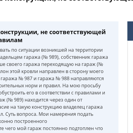
конструкции, не соответствующей
равилам
вать по ситуации возникшей на территории
адельцем гаража (№ 989), собственник гаража
ше своего гаража переходящую на гараж (№
лон этой кровли направлен в сторону моего
с гаража № 987 и гаража № 988 направляются
оительных норм и правил. На мою просьбу
обустроить его в соответствии с правилами и
ж (№ 989) находится через один от
ласие на такую конструкцию владелец гаража
вал. Суть вопроса. Мои намерения подать
аконно построенного
те чего мой гараж постоянно подтоплен что