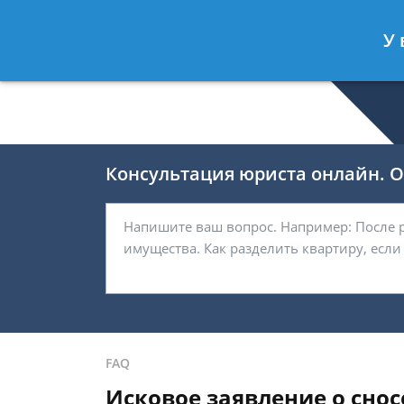
Беляков Игорь
- Специалист по не
У 
Спросить юриста
Консультация юриста онлайн. От
FAQ
Исковое заявление о сно