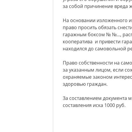
за собой причинение вреда 
На основании изложенного и 
право просить обязать снест
гаражным боксом № №..., ра
кооператива и привести гара
находился до самовольной р
Право собственности на сам
за указанным лицом, если со
охраняемые законом интересы
здоровью граждан.
За составлением документа м
составления иска 1000 руб.