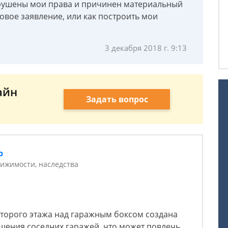
арушены мои права и причинен материальный
овое заявление, или как построить мои
3 декабря 2018 г. 9:13
айн
Задать вопрос
р
ижимости, наследства
орого этажа над гаражным боксом создана
шения соседних гаражей, что может повлечь