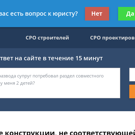
движимости, юрист
Получите консул
вас есть вопрос к юристу?
Нет
Да
бес
СРО строителей
СРО проектиро
вет на сайте в течение 15 минут
се конструкции, не соответствующ