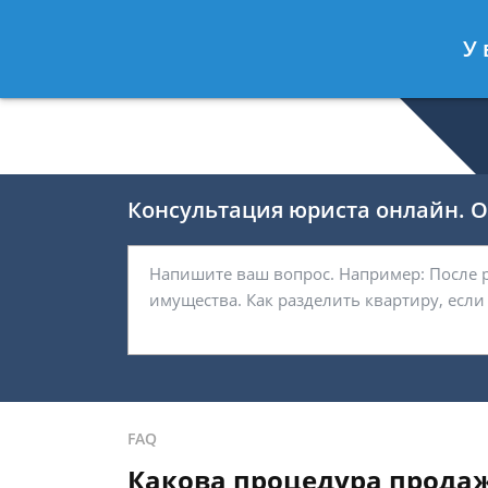
Беляков Игорь
- Специалист по не
У 
Спросить юриста
Консультация юриста онлайн. От
FAQ
Какова процедура продаж