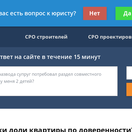
движимости, юрист
Получите консул
вас есть вопрос к юристу?
Нет
Да
бес
СРО строителей
СРО проектиро
вет на сайте в течение 15 минут
и доли квартиры по доверенности