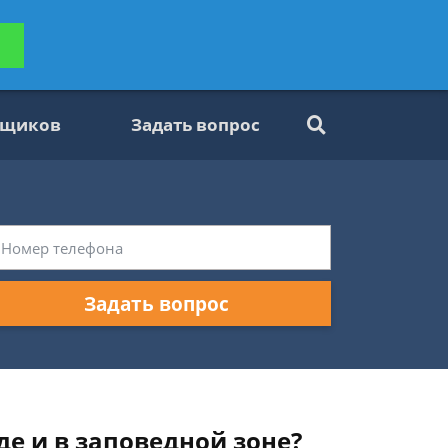
ьтацию
Задать вопрос
платно
вщиков
Задать вопрос
Задать вопрос
де и в заповедной зоне?