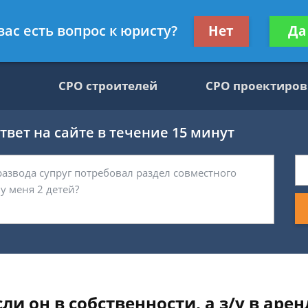
движимости, юрист
Получите консул
вас есть вопрос к юристу?
Нет
Да
бес
СРО строителей
СРО проектиро
вет на сайте в течение 15 минут
и он в собственности, а з/у в арен