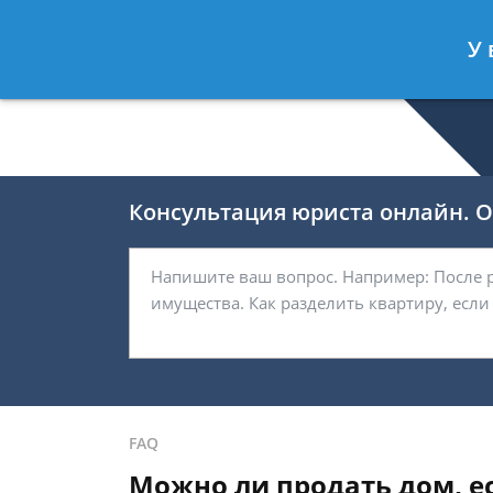
Беляков Игорь
- Специалист по не
У 
Спросить юриста
Консультация юриста онлайн. От
FAQ
Можно ли продать дом, есл