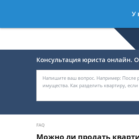
Беляков Игорь
- Специалист по не
У 
Спросить юриста
Консультация юриста онлайн. От
FAQ
Можно ли продать квартир