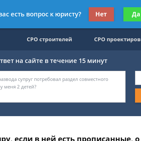
движимости, юрист
Получите консул
вас есть вопрос к юристу?
Нет
Да
бес
СРО строителей
СРО проектиро
вет на сайте в течение 15 минут
у, если в ней есть прописанные, о