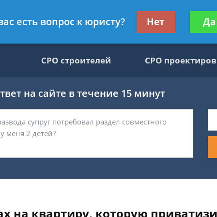
движимости, юрист
Получите консул
вас есть вопрос к юристу?
Нет
Да
бес
СРО строителей
СРО проектиро
вет на сайте в течение 15 минут
ах на квартиру, которую приватизи