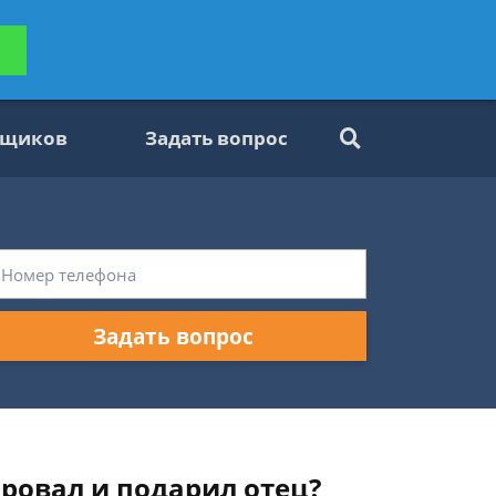
ьтацию
Задать вопрос
платно
вщиков
Задать вопрос
Задать вопрос
ровал и подарил отец?