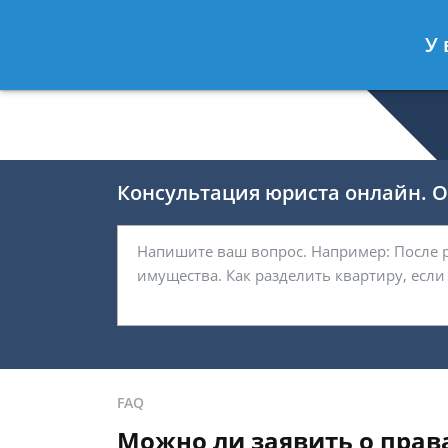
Беляков Игорь
- Специалист по не
У 
Спросить юриста
Консультация юриста онлайн. От
FAQ
Можно ли заявить о прав