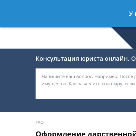
Беляков Игорь
- Специалист по не
У 
Спросить юриста
Консультация юриста онлайн. От
FAQ
Оформление дарственной