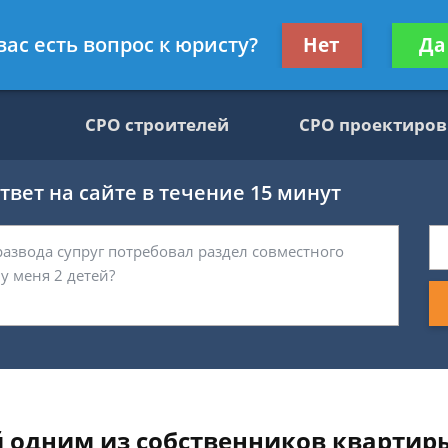
движимости, юрист
Получите консул
вас есть вопрос к юристу?
Нет
Да
бес
СРО строителей
СРО проектиро
вет на сайте в течение 15 минут
 одним из собственников квартир