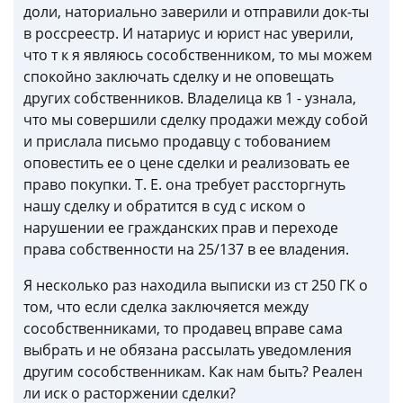
доли, наториально заверили и отправили док-ты
в россреестр. И натариус и юрист нас уверили,
что т к я являюсь сособственником, то мы можем
спокойно заключать сделку и не оповещать
других собственников. Владелица кв 1 - узнала,
что мы совершили сделку продажи между собой
и прислала письмо продавцу с тобованием
оповестить ее о цене сделки и реализовать ее
право покупки. Т. Е. она требует рассторгнуть
нашу сделку и обратится в суд с иском о
нарушении ее гражданских прав и переходе
права собственности на 25/137 в ее владения.
Я несколько раз находила выписки из ст 250 ГК о
том, что если сделка заключяется между
сособственниками, то продавец вправе сама
выбрать и не обязана рассылать уведомления
другим сособственникам. Как нам быть? Реален
ли иск о расторжении сделки?