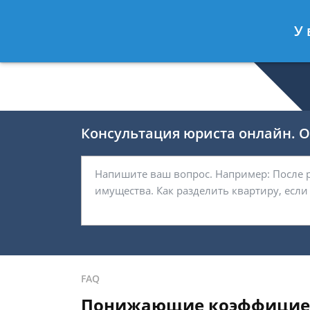
Беляков Игорь
- Специалист по не
У 
Спросить юриста
Консультация юриста онлайн. От
FAQ
Понижающие коэффициен