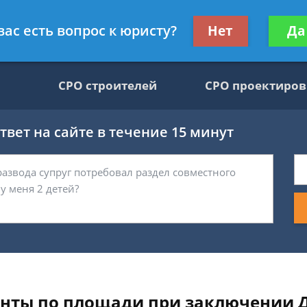
движимости, юрист
Получите консул
вас есть вопрос к юристу?
Нет
Да
бес
СРО строителей
СРО проектиро
вет на сайте в течение 15 минут
ты по площади при заключении 