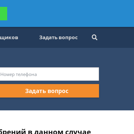
ьтацию
Задать вопрос
платно
вщиков
Задать вопрос
Задать вопрос
брений в данном случае