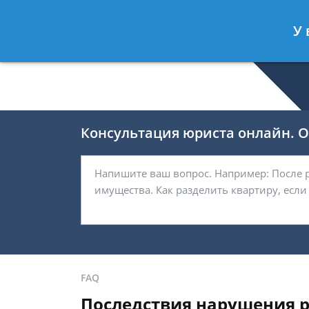
Беляков Игорь
- Специалист по не
У 
Спросить юриста
Консультация юриста онлайн. От
FAQ
Последствия нарушения р