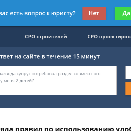
движимости, юрист
Получите консул
вас есть вопрос к юристу?
Нет
Да
бес
СРО строителей
СРО проектиро
вет на сайте в течение 15 минут
яда правил по использованию удо