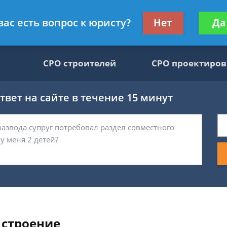
движимости, юрист
Получите консул
вас есть вопрос к юристу?
Нет
Да
бес
СРО строителей
СРО проектиро
вет на сайте в течение 15 минут
 строение