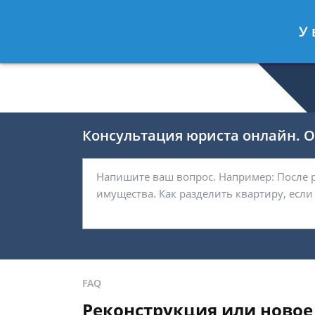
Беляков Игорь
- Специалист по не
У 
Спросить юриста
Консультация юриста онлайн. От
FAQ
Реконструкция или новое