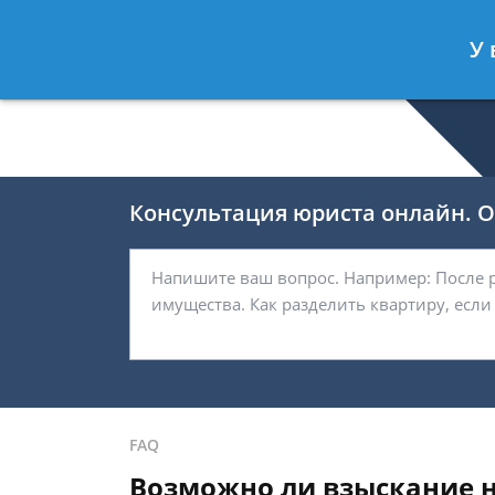
Беляков Игорь
- Специалист по не
У 
Спросить юриста
Консультация юриста онлайн. От
FAQ
Возможно ли взыскание н