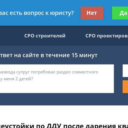
движимости, юрист
Получите консул
вас есть вопрос к юристу?
Нет
Да
бес
СРО строителей
СРО проектиро
вет на сайте в течение 15 минут
еустойки по ДДУ после дарения к