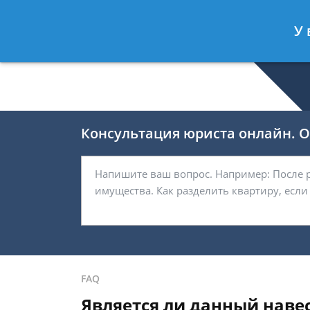
Беляков Игорь
- Специалист по не
У 
Спросить юриста
Консультация юриста онлайн. От
FAQ
Является ли данный навес