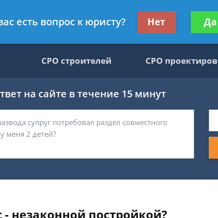
движимости, юрист
Получите консул
вас есть вопрос к юристу?
Нет
Да
бес
СРО строителей
СРО проектиро
вет на сайте в течение 15 минут
 - незаконной постройкой?