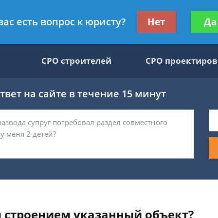
движимости, юрист
Получите консул
вас есть вопрос к юристу?
Нет
Да
бес
СРО строителей
СРО проектиро
вет на сайте в течение 15 минут
 строением указанный объект?