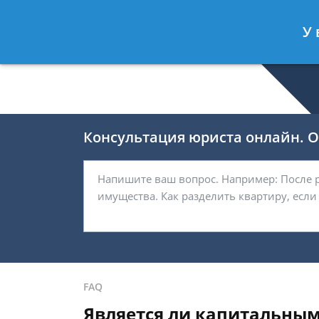
Беляков Игорь
- Специалист по не
У 
Спросить юриста
Консультация юриста онлайн. От
FAQ
Является ли капитальным